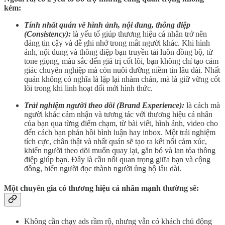
kém:
Tính nhất quán về hình ảnh, nội dung, thông điệp
(Consistency):
là yếu tố giúp thương hiệu cá nhân trở nên
đáng tin cậy và dễ ghi nhớ trong mắt người khác. Khi hình
ảnh, nội dung và thông điệp bạn truyền tải luôn đồng bộ, từ
tone giọng, màu sắc đến giá trị cốt lõi, bạn không chỉ tạo cảm
giác chuyên nghiệp mà còn nuôi dưỡng niềm tin lâu dài. Nhất
quán không có nghĩa là lặp lại nhàm chán, mà là giữ vững cốt
lõi trong khi linh hoạt đổi mới hình thức.
Trải nghiệm người theo dõi (Brand Experience):
là cách mà
người khác cảm nhận và tương tác với thương hiệu cá nhân
của bạn qua từng điểm chạm, từ bài viết, hình ảnh, video cho
đến cách bạn phản hồi bình luận hay inbox. Một trải nghiệm
tích cực, chân thật và nhất quán sẽ tạo ra kết nối cảm xúc,
khiến người theo dõi muốn quay lại, gắn bó và lan tỏa thông
điệp giúp bạn. Đây là cầu nối quan trọng giữa bạn và cộng
đồng, biến người đọc thành người ủng hộ lâu dài.
Một chuyên gia có thương hiệu cá nhân mạnh thường sẽ:
Không cần chạy ads rầm rộ, nhưng vẫn có khách chủ động