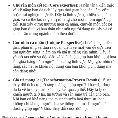
Chuyên môn cốt lõi (Core expertise):
là nền tảng kiến thức
và kỹ năng bạn đã tích lũy qua thời gian học tập, làm việc
hoặc trải nghiệm thực tế. Đây là lĩnh vực bạn hiểu sâu, làm
giỏi, và có thể tạo ra giá trị rõ ràng cho một nhóm người cụ
thể. Khi xây dựng thương hiệu cá nhân, chuyên môn cốt lõi
giúp bạn định vị bản thân như một người đáng tin cậy và có
chiều sâu trong ngành mình theo đuổi.
Góc nhìn cá nhân (Unique Perspective):
là cách bạn diễn
giải, phản ứng và đưa ra quan điểm về một vấn đề dựa trên
trải nghiệm sống, niềm tin và giá trị riêng của mình. Đây là
yếu tố tạo nên sự độc đáo và khác biệt, giúp bạn không bị hoà
lẫn giữa hàng trăm người làm cùng lĩnh vực. Một góc nhìn rõ
ràng, sắc nét sẽ khiến nội dung của bạn không chỉ đúng mà
còn đáng nhớ.
Giá trị mang lại (Transformation/Proven Results):
là sự
thay đổi tích cực, rõ ràng mà bạn giúp người khác đạt được –
dù là về tư duy, cảm xúc hay kết quả cụ thể. Đây là lý do
khiến người ta ở lại, tin tưởng và sẵn sàng trả tiền cho bạn.
Khi bạn có khả năng tạo ra sự chuyển hoá thực sự, bạn
không chỉ là một người chia sẻ thông tin, mà là người dẫn
đường giúp người khác thay đổi cuộc đời họ.
Ngoài ra, có 2 yếu tố bổ trợ nhưng cũng quan trọng không