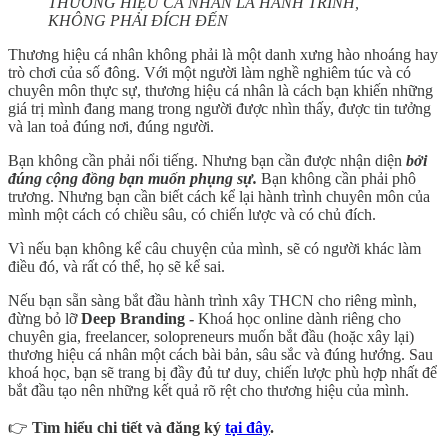
THƯƠNG HIỆU CÁ NHÂN LÀ HÀNH TRÌNH,
KHÔNG PHẢI ĐÍCH ĐẾN
Thương hiệu cá nhân không phải là một danh xưng hào nhoáng hay
trò chơi của số đông. Với một người làm nghề nghiêm túc và có
chuyên môn thực sự, thương hiệu cá nhân là cách bạn khiến những
giá trị mình đang mang trong người được nhìn thấy, được tin tưởng
và lan toả đúng nơi, đúng người.
Bạn không cần phải nổi tiếng. Nhưng bạn cần được nhận diện
bởi
đúng cộng đồng bạn muốn phụng sự.
Bạn không cần phải phô
trương. Nhưng bạn cần biết cách kể lại hành trình chuyên môn của
mình một cách có chiều sâu, có chiến lược và có chủ đích.
Vì nếu bạn không kể câu chuyện của mình, sẽ có người khác làm
điều đó, và rất có thể, họ sẽ kể sai.
Nếu bạn sẵn sàng bắt đầu hành trình xây THCN cho riêng mình,
đừng bỏ lỡ
Deep Branding -
Khoá học online dành riêng cho
chuyên gia, freelancer, solopreneurs muốn bắt đầu (hoặc xây lại)
thương hiệu cá nhân một cách bài bản, sâu sắc và đúng hướng. Sau
khoá học, bạn sẽ trang bị đầy đủ tư duy, chiến lược phù hợp nhất để
bắt đầu tạo nên những kết quả rõ rệt cho thương hiệu của mình.
👉
Tìm hiểu chi tiết và đăng ký
tại đây
.