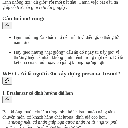
Linh không đợi “đủ giỏi” rồi mới bắt đầu. Chính việc bắt đầu đã
giúp cô
trở nên giỏi hơn từng ngày
.
Câu hỏi mở rộng:
Bạn muốn người khác nhớ đến mình vì điều gì, 6 tháng tới, 1
năm tới?
Hãy gieo những “hạt giống” dấu ấn đó ngay từ bây giờ, vì
thương hiệu cá nhân không hình thành trong một đêm. Đó là
kết quả của chuỗi ngày cố gắng không ngừng nghỉ.
WHO - Ai là người cần xây dựng personal brand?
1.
Freelancer có định hướng dài hạn
Bạn không muốn chỉ làm từng job nhỏ lẻ, bạn muốn nâng tầm
chuyên môn, có khách hàng chất lượng, định giá cao hơn.
→
Thương hiệu cá nhân giúp bạn được nhận ra là “người phù
hợp”, chứ không chỉ là “phương án dự bị"