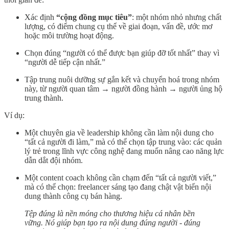
Xác định
“cộng đồng mục tiêu”
: một nhóm nhỏ nhưng chất
lượng, có điểm chung cụ thể về giai đoạn, vấn đề, ước mơ
hoặc môi trường hoạt động.
Chọn đúng “người có thể được bạn giúp đỡ tốt nhất” thay vì
“người dễ tiếp cận nhất.”
Tập trung nuôi dưỡng sự gắn kết và chuyển hoá trong nhóm
này, từ người quan tâm → người đồng hành → người ủng hộ
trung thành.
Ví dụ:
Một chuyên gia về leadership không cần làm nội dung cho
“tất cả người đi làm,” mà có thể chọn tập trung vào: các quản
lý trẻ trong lĩnh vực công nghệ đang muốn nâng cao năng lực
dẫn dắt đội nhóm.
Một content coach không cần chạm đến “tất cả người viết,”
mà có thể chọn: freelancer sáng tạo đang chật vật biến nội
dung thành công cụ bán hàng.
Tệp đúng là nền móng cho thương hiệu cá nhân bền
vững. Nó giúp bạn tạo ra nội dung đúng người - đúng