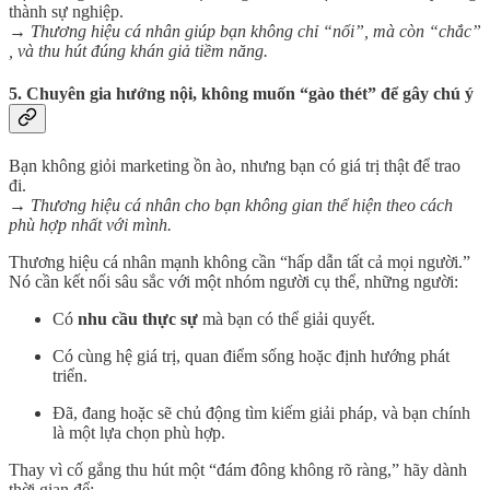
thành sự nghiệp.
→
Thương hiệu cá nhân giúp bạn không chỉ “nổi”, mà còn “chắc”
, và thu hút đúng khán giả tiềm năng.
5.
Chuyên gia hướng nội, không muốn “gào thét” để gây chú ý
Bạn không giỏi marketing ồn ào, nhưng bạn có giá trị thật để trao
đi.
→
Thương hiệu cá nhân cho bạn không gian thể hiện theo cách
phù hợp nhất với mình.
Thương hiệu cá nhân mạnh không cần “hấp dẫn tất cả mọi người.”
Nó cần kết nối sâu sắc với một nhóm người cụ thể, những người:
Có
nhu cầu thực sự
mà bạn có thể giải quyết.
Có cùng hệ giá trị, quan điểm sống hoặc định hướng phát
triển.
Đã, đang hoặc sẽ chủ động tìm kiếm giải pháp, và bạn chính
là một lựa chọn phù hợp.
Thay vì cố gắng thu hút một “đám đông không rõ ràng,” hãy dành
thời gian để: