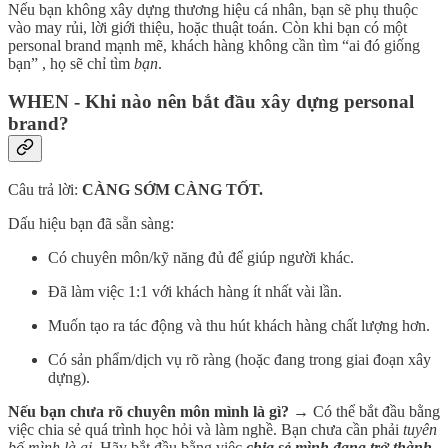
Nếu bạn không xây dựng thương hiệu cá nhân, bạn sẽ phụ thuộc
vào may rủi, lời giới thiệu, hoặc thuật toán. Còn khi bạn có một
personal brand mạnh mẽ, khách hàng không cần tìm “ai đó giống
bạn” , họ sẽ chỉ tìm
bạn
.
WHEN - Khi nào nên bắt đầu xây dựng personal
brand?
Câu trả lời:
CÀNG SỚM CÀNG TỐT.
Dấu hiệu bạn đã sẵn sàng:
Có chuyên môn/kỹ năng đủ để giúp người khác.
Đã làm việc 1:1 với khách hàng ít nhất vài lần.
Muốn tạo ra tác động và thu hút khách hàng chất lượng hơn.
Có sản phẩm/dịch vụ rõ ràng (hoặc đang trong giai đoạn xây
dựng).
Nếu bạn chưa rõ chuyên môn mình là gì?
→ Có thể bắt đầu bằng
việc chia sẻ quá trình học hỏi và làm nghề. Bạn chưa cần phải
tuyên
bố mình là ai
. Hãy bắt đầu bằng việc
chia sẻ mình đang trở thành