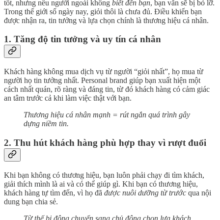
tốt, nhưng nếu người ngoài không
biết đến bạn
, bạn vẫn sẽ bị bỏ lỡ.
Trong thế giới số ngày nay, giỏi thôi là chưa đủ. Điều khiến bạn
được nhận ra, tin tưởng và lựa chọn chính là thương hiệu cá nhân.
1. Tăng độ tin tưởng và uy tín cá nhân
Khách hàng không mua dịch vụ từ người “giỏi nhất”, họ mua từ
người họ tin tưởng nhất. Personal brand giúp bạn xuất hiện một
cách nhất quán, rõ ràng và đáng tin, từ đó khách hàng có cảm giác
an tâm trước cả khi làm việc thật với bạn.
Thương hiệu cá nhân mạnh = rút ngắn quá trình gây
dựng niềm tin.
2. Thu hút khách hàng phù hợp thay vì rượt đuổi
Khi bạn không có thương hiệu, bạn luôn phải chạy đi tìm khách,
giải thích mình là ai và có thể giúp gì. Khi bạn có thương hiệu,
khách hàng tự tìm đến, vì họ đã
được nuôi dưỡng từ trước
qua nội
dung bạn chia sẻ.
Từ thế bị động chuyển sang chủ động chọn lựa khách