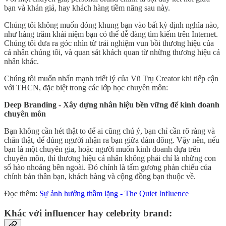
bạn và khán giả, hay khách hàng tiềm năng sau này.
Chúng tôi không muốn đóng khung bạn vào bất kỳ định nghĩa nào,
như hàng trăm khái niệm bạn có thể dễ dàng tìm kiếm trên Internet.
Chúng tôi đưa ra góc nhìn từ trải nghiệm vun bồi thương hiệu của
cá nhân chúng tôi, và quan sát khách quan từ những thương hiệu cá
nhân khác.
Chúng tôi muốn nhấn mạnh triết lý của Vũ Trụ Creator khi tiếp cận
với THCN, đặc biệt trong các lớp học chuyên môn:
Deep Branding - Xây dựng nhân hiệu bền vững để kinh doanh
chuyên môn
Bạn không cần hét thật to để ai cũng chú ý, bạn chỉ cần rõ ràng và
chân thật, để đúng người nhận ra bạn giữa đám đông. Vậy nên, nếu
bạn là một chuyên gia, hoặc người muốn kinh doanh dựa trên
chuyên môn, thì thương hiệu cá nhân không phải chỉ là những con
số hào nhoáng bên ngoài. Đó chính là tấm gương phản chiếu của
chính bản thân bạn, khách hàng và cộng đồng bạn thuộc về.
Đọc thêm:
Sự ảnh hưởng thầm lặng - The Quiet Influence
Khác với influencer hay celebrity brand: