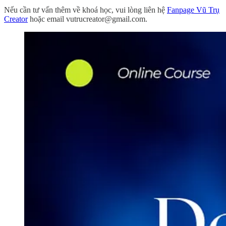
Nếu cần tư vấn thêm về khoá học, vui lòng liên hệ
Fanpage Vũ Trụ
Creator
hoặc email vutrucreator@gmail.com.