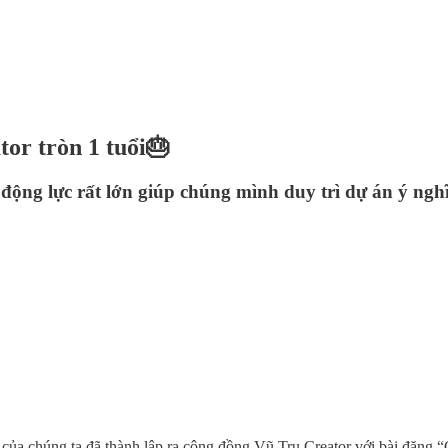
or tròn 1 tuổi🎂
động lực rất lớn giúp chúng mình duy trì dự án ý ngh
của chúng ta đã thành lập ra cộng đồng Vũ Trụ Creator với bài đăng 