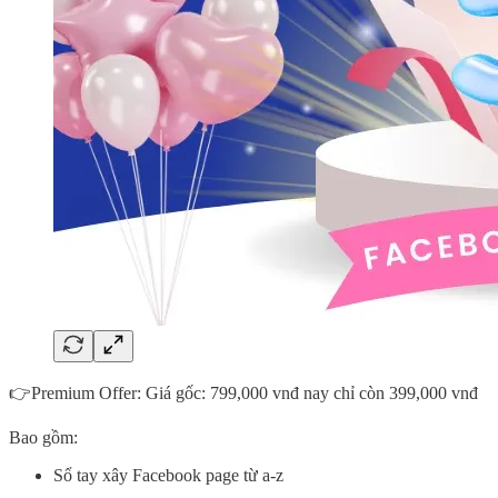
👉Premium Offer: Giá gốc: 799,000 vnđ nay chỉ còn 399,000 vnđ
Bao gồm:
Sổ tay xây Facebook page từ a-z