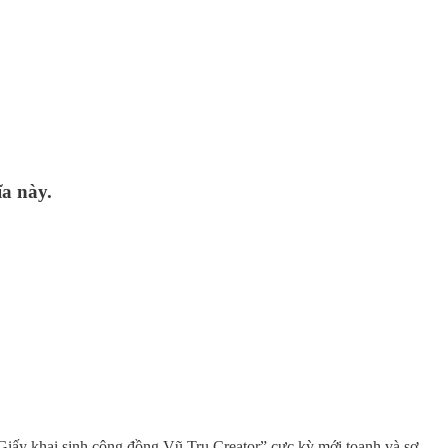
ĩa này.
“Giấy khai sinh cộng đồng Vũ Trụ Creator” cực kỳ mới toanh và sơ