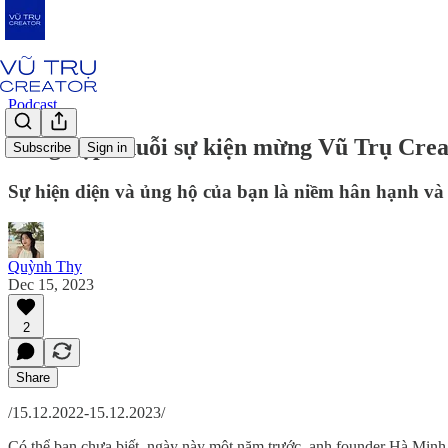
Podcast
Tổng hợp chuỗi sự kiện mừng Vũ Trụ Creat
Subscribe
Sign in
Sự hiện diện và ủng hộ của bạn là niềm hân hạnh và 
Quỳnh Thy
Dec 15, 2023
2
Share
/15.12.2022-15.12.2023/
Có thể bạn chưa biết, ngày này một năm trước, anh founder Hà Minh 