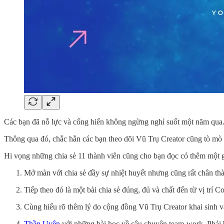
Các bạn đã nỗ lực và cống hiến không ngừng nghỉ suốt một năm qua.
Thông qua đó, chắc hẳn các bạn theo dõi Vũ Trụ Creator cũng tò mò
Hi vọng những chia sẻ 11 thành viên cũng cho bạn đọc có thêm một g
Mở màn với chia sẻ đầy sự nhiệt huyết nhưng cũng rất chân th
Tiếp theo đó là một bài chia sẻ đúng, đủ và chất đến từ vị trí 
Cùng hiểu rõ thêm lý do cộng đồng Vũ Trụ Creator khai sinh v
Thần Uyên
với những bài học về câu chuyện team-work. Phải b