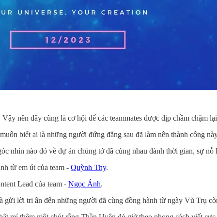
 Vậy nên đây cũng là cơ hội để các teammates được dịp chầm chậm lại
 muốn biết ai là những người đứng đằng sau đã làm nên thành công nà
óc nhìn nào đó về dự án chúng tớ đã cùng nhau dành thời gian, sự nỗ 
ành từ em út của team -
Quỳnh Thy
.
Content Lead của team -
Ngọc Ánh
.
à gửi lời tri ân đến những người đã cùng đồng hành từ ngày Vũ Trụ còn
ật mí thêm một chút rằng Thần Uyên đó giờ theo phong cách viết cực k