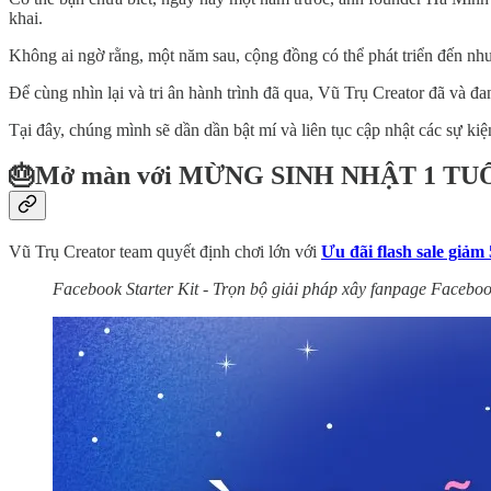
khai.
Không ai ngờ rằng, một năm sau, cộng đồng có thể phát triển đến nh
Để cùng nhìn lại và tri ân hành trình đã qua, Vũ Trụ Creator đã và 
Tại đây, chúng mình sẽ dần dần bật mí và liên tục cập nhật các sự k
🎂Mở màn với MỪNG SINH NHẬT 1 TUỔ
Vũ Trụ Creator team quyết định chơi lớn với
Ưu đãi flash sale giả
Facebook Starter Kit - Trọn bộ giải pháp xây fanpage Facebo