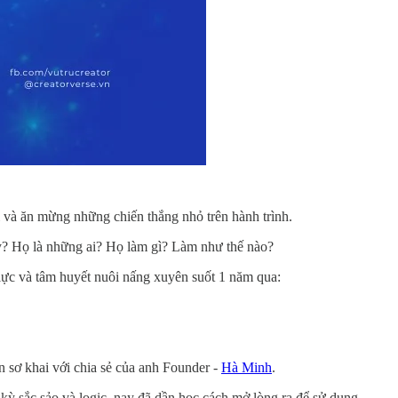
 và ăn mừng những chiến thắng nhỏ trên hành trình.
y? Họ là những ai? Họ làm gì? Làm như thế nào?
lực và tâm huyết nuôi nấng xuyên suốt 1 năm qua:
 sơ khai với chia sẻ của anh Founder -
Hà Minh
.
ỳ sắc sảo và logic, nay đã dần học cách mở lòng ra để sử dụng