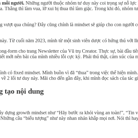
a mỗi người.
Những người thuộc nhóm tư duy này coi trọng sự nỗ lực
ua. Thắng thì làm vua, lỡ xui bị thua thì làm giặc. Trong khi đó, nhóm t
công vượt qua chúng? Đây cũng chính là mindset sẽ giúp cho con người 
 này. Từ cuối năm 2023, mình từ một sinh viên dược có hứng thú với lĩ
t long-form cho trang Newsletter của Vũ trụ Creator. Thực sự, bài đầu ti
iết mới nên bài của mình nhiều lỗi cực kỳ. Phải thú thật, cảm xúc của 
mình có fixed mindset. Mình buồn vì đã “thua” trong việc thể hiện mình
m về 2 lối tư duy này. Mãi cho đến gần đây, khi mình đọc sách của tác
g tạo nội dung
ây dựng growth mindset như “Hãy bước ra khỏi vùng an toàn!”, “Tin v
... Những câu “biểu tượng” như này nhan nhản khắp mọi nơi. Nói thì h