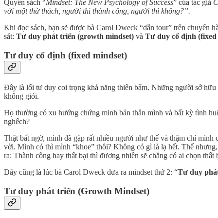
Quyển sách “
Mindset: The New Psychology of Success
” của tác giả
C
với một thử thách, người thì thành công, người thì không?”.
Khi đọc sách, bạn sẽ được bà Carol Dweck “dẫn tour” trên chuyến hà
sát:
Tư duy phát triển (growth mindset)
và
Tư duy cố định (fixed
Tư duy cố định (fixed mindset)
Đây là lối tư duy coi trọng khả năng thiên bẩm. Những người sở hữu 
không giỏi.
Họ thường có xu hướng chứng minh bản thân mình và bất kỳ tình huố
nghếch?
Thật bất ngờ, mình đã gặp rất nhiều người như thế và thậm chí mình c
vời. Mình có thì mình “khoe” thôi? Không có gì là lạ hết. Thế nhưng, 
ra: Thành công hay thất bại thì đương nhiên sẽ chẳng có ai chọn thất b
Đây cũng là lúc bà Carol Dweck đưa ra mindset thứ 2: “
Tư duy phát
Tư duy phát triển (Growth Mindset)