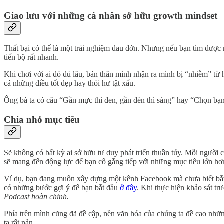
Giao lưu với những cá nhân sở hữu growth mindset
Thất bại có thể là một trải nghiệm đau đớn. Nhưng nếu bạn tìm được
tiến bộ rất nhanh.
Khi chơi với ai đó đủ lâu, bản thân mình nhận ra mình bị “nhiễm” từ 
cả những điều tốt đẹp hay thói hư tật xấu.
Ông bà ta có câu “Gần mực thì đen, gần đèn thì sáng” hay “Chọn bạn m
Chia nhỏ mục tiêu
Sẽ không có bất kỳ ai sở hữu tư duy phát triển thuần túy. Mỗi người 
sẽ mang đến động lực để bạn cố gắng tiếp với những mục tiêu lớn hơ
Ví dụ, bạn đang muốn xây dựng một kênh Facebook mà chưa biết bắ
có những bước gợi ý để bạn bắt đầu
ở đây
. Khi thực hiện khảo sát t
Podcast hoàn chỉnh.
Phía trên mình cũng đã đề cập, nền văn hóa của chúng ta đề cao những
ta rất nản.