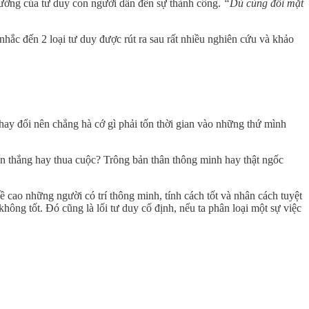
ưởng của tư duy con người dẫn đến sự thành công.
“Dù cùng đối mặt
ắc đến 2 loại tư duy được rút ra sau rất nhiều nghiên cứu và khảo
hay đổi nên chẳng hà cớ gì phải tốn thời gian vào những thứ mình
n thắng hay thua cuộc? Trông bản thân thông minh hay thật ngốc
 cao những người có trí thông minh, tính cách tốt và nhân cách tuyệt
hông tốt. Đó cũng là lối tư duy cố định, nếu ta phân loại một sự việc