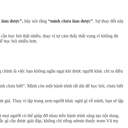
g làm được”,
hãy nói rằng
“mình chưa làm được”
. Sự thay đổi này
ần học hỏi thật nhiều, thay vì tự cảm thấy thất vọng vì không đủ
ể học hỏi nhiều hơn.
 chính là việc bạn không ngần ngại khi được người khác chỉ ra điều
 chưa biết”. Mình còn một hành trình rất dài để học hỏi, chưa biết
nh giá. Thay vì tập trung xem người khác nghĩ gì về mình, bạn sẽ tập
ọi người có thể giúp đỡ nhau trên hành trình sáng tạo nội dung.
c gì cần được giải đáp, không chỉ riêng admin thuộc team Vũ trụ