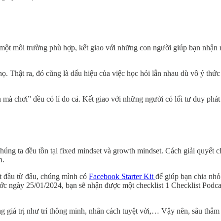
 một môi trường phù hợp, kết giao với những con người giúp bạn nhận 
họ. Thật ra, đó cũng là dấu hiệu của việc học hỏi lẫn nhau dù vô ý th
à chơi” đều có lí do cả. Kết giao với những người có lối tư duy phát t
chúng ta đều tồn tại fixed mindset và growth mindset. Cách giải quyết
n.
t đầu từ đâu, chúng mình có
Facebook Starter Kit
để giúp bạn chia nh
rước ngày 25/01/2024, bạn sẽ nhận được một checklist 1 Checklist Podca
 giá trị như trí thông minh, nhân cách tuyệt vời,… Vậy nên, sâu thẳm t