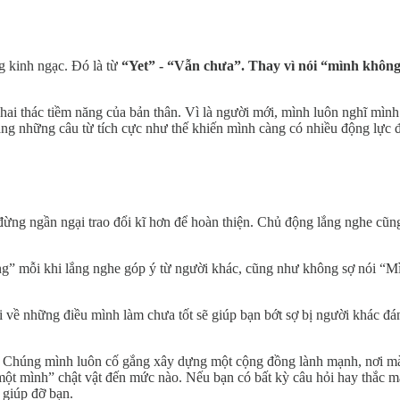
g kinh ngạc. Đó là từ
“Yet” - “Vẫn chưa”. Thay vì nói “mình khôn
i thác tiềm năng của bản thân. Vì là người mới, mình luôn nghĩ mình c
ng những câu từ tích cực như thế khiến mình càng có nhiều động lực đ
ừng ngần ngại trao đổi kĩ hơn để hoàn thiện. Chủ động lắng nghe cũng
” mỗi khi lắng nghe góp ý từ người khác, cũng như không sợ nói “Mình
i về những điều mình làm chưa tốt sẽ giúp bạn bớt sợ bị người khác đá
 Chúng mình luôn cố gắng xây dựng một cộng đồng lành mạnh, nơi mà m
ột mình” chật vật đến mức nào. Nếu bạn có bất kỳ câu hỏi hay thắc mắ
 giúp đỡ bạn.