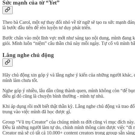
Sức mạnh của từ “Yet”
Theo bà Carol, một sự thay đổi nhỏ về từ ngữ sẽ tạo ra sức mạnh đán
là bước đầu tiên để rèn luyện tư duy phát triển.
Bước chân vào một lĩnh vực mới như sáng tạo nội dung, mình đang kha
giỏi. Mình luôn “niệm” câu thần chú này mỗi ngày. Tự cổ vũ mình bằ
Lắng nghe chủ động
Hãy chủ động xin góp ý và lắng nghe ý kiến của những người khác, đ
mình làm chưa tốt.
Nghe góp ý nhiều, lâu dần cũng thành quen, mình không còn “để bụng
điều gì đó cũng là chuyện bình thường - mình tự nhủ.
Khi áp dụng rồi mới biết thật thần kỳ. Lắng nghe chủ động và trao đổ
trung vào việc mình đã học được gì.
Group “Vũ trụ Creator” của chúng mình ra đời cũng vì mục đích này.
Đều là những người làm tự do, chính mình thông cảm được việc “đi m
Creator mà sẽ có tất cả 10.000+ content creators trong group sẵn sàng