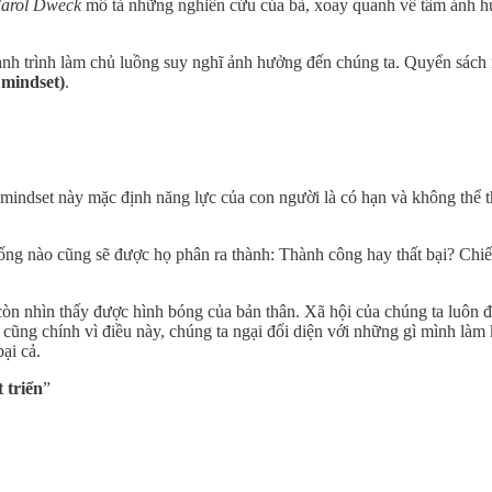
arol Dweck
mô tả những nghiên cứu của bà, xoay quanh về tầm ảnh h
nh trình làm chủ luồng suy nghĩ ảnh hưởng đến chúng ta. Quyển sách nh
 mindset)
.
mindset này mặc định năng lực của con người là có hạn và không thể t
ng nào cũng sẽ được họ phân ra thành: Thành công hay thất bại? Chiế
òn nhìn thấy được hình bóng của bản thân. Xã hội của chúng ta luôn đề
cũng chính vì điều này, chúng ta ngại đối diện với những gì mình làm k
ại cả.
 triển
”