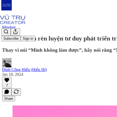
Mindset
Mình đã dần rèn luyện tư duy phát triển t
Subscribe
Sign in
Thay vì nói “Mình không làm được”, hãy nói rằng 
Đinh Công Hiếu (Hiếu Hí)
Jan 18, 2024
7
Share