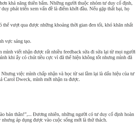
 hơn khả năng thiên bẩm. Những người thuộc nhóm tư duy cố định,
ư duy phát triển xem vấn đề là điểm khởi đầu. Nếu gặp thất bại, họ
có thể vượt qua được những khoảng thời gian đen tối, khó khăn nhất
nh vực sáng tạo.
ên mình viết nhận được rất nhiều feedback sửa đi sửa lại từ mọi người
mình khi ấy có chút tiêu cực vì đã thể hiện không tốt nhưng mình đã
. Nhưng việc mình chấp nhận và học từ sai lầm lại là dấu hiệu của tư
 giả Carol Dweck, mình mới nhận ra được.
ào bản thân!”,... Đương nhiên, những người có tư duy cố định hoàn
ay nhưng áp dụng được vào cuộc sống mới là thử thách.