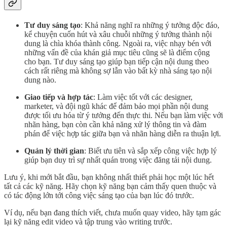
Tư duy sáng tạo
: Khả năng nghĩ ra những ý tưởng độc đáo,
kể chuyện cuốn hút và xâu chuỗi những ý tưởng thành nội
dung là chìa khóa thành công. Ngoài ra, việc nhạy bén với
những vấn đề của khán giả mục tiêu cũng sẽ là điểm cộng
cho bạn. Tư duy sáng tạo giúp bạn tiếp cận nội dung theo
cách rất riêng mà không sợ lẫn vào bất kỳ nhà sáng tạo nội
dung nào.
Giao tiếp và hợp tác
: Làm việc tốt với các designer,
marketer, và đội ngũ khác để đảm bảo mọi phần nội dung
được tối ưu hóa từ ý tưởng đến thực thi. Nếu bạn làm việc với
nhãn hàng, bạn còn cần khả năng xử lý thông tin và đàm
phán để việc hợp tác giữa bạn và nhãn hàng diễn ra thuận lợi.
Quản lý thời gian
: Biết ưu tiên và sắp xếp công việc hợp lý
giúp bạn duy trì sự nhất quán trong việc đăng tải nội dung.
Lưu ý, khi mới bắt đầu, bạn không nhất thiết phải học một lúc hết
tất cả các kỹ năng. Hãy chọn kỹ năng bạn cảm thấy quen thuộc và
có tác động lớn tới công việc sáng tạo của bạn lúc đó trước.
Ví dụ, nếu bạn đang thích viết, chưa muốn quay video, hãy tạm gác
lại kỹ năng edit video và tập trung vào writing trước.