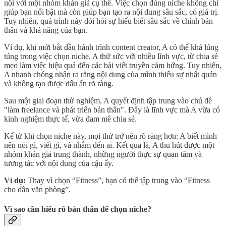
nối với một nhóm khán giả cụ thể. Việc chọn đúng niche không chỉ
giúp bạn nổi bật mà còn giúp bạn tạo ra nội dung sâu sắc, có giá trị.
Tuy nhiên, quá trình này đòi hỏi sự hiểu biết sâu sắc về chính bản
thân và khả năng của bạn.
Ví dụ, khi mới bắt đầu hành trình content creator, A có thể khá lúng
túng trong việc chọn niche. A thử sức với nhiều lĩnh vực, từ chia sẻ
mẹo làm việc hiệu quả đến các bài viết truyền cảm hứng. Tuy nhiên,
A nhanh chóng nhận ra rằng nội dung của mình thiếu sự nhất quán
và không tạo được dấu ấn rõ ràng.
Sau một giai đoạn thử nghiệm, A quyết định tập trung vào chủ đề
"làm freelance và phát triển bản thân". Đây là lĩnh vực mà A vừa có
kinh nghiệm thực tế, vừa đam mê chia sẻ.
Kể từ khi chọn niche này, mọi thứ trở nên rõ ràng hơn: A biết mình
nên nói gì, viết gì, và nhắm đến ai. Kết quả là, A thu hút được một
nhóm khán giả trung thành, những người thực sự quan tâm và
tương tác với nội dung của cậu ấy.
Ví dụ:
Thay vì chọn “Fitness”, bạn có thể tập trung vào “Fitness
cho dân văn phòng”.
Vì sao cần hiểu rõ bản thân để chọn niche?