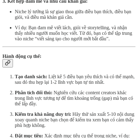
3. Kết hợp đam mê và nhu cầu khán giả:
Niche lý tưởng là sự giao thoa giữa điều bạn thích, điều bạn
giỏi, và điều mà khán giả cần.
Ví dụ: Bạn đam mê viết lách, giỏi về storytelling, và nhận
thấy nhiều người muốn học viết. Từ đó, bạn có thể tập trung
vào niche “viết sáng tạo cho người mới bắt đầu”.
Hành động cụ thể:
Tạo danh sách:
Liệt kê 5 điều bạn yêu thích và có thế mạnh,
sau đó thu hẹp lại 1-2 lĩnh vực bạn tự tin nhất.
Phân tích đối thủ:
Nghiên cứu các content creators khác
trong lĩnh vực tương tự để tìm khoảng trống (gap) mà bạn có
thể lấp đầy.
Kiểm tra khả năng duy trì:
Hãy thử sản xuất 5-10 nội dung
xoay quanh niche bạn chọn để kiểm tra xem bạn có cảm thấy
phù hợp không.
Đặt mục tiêu:
Xác định mục tiêu cụ thể trong niche, ví dụ: