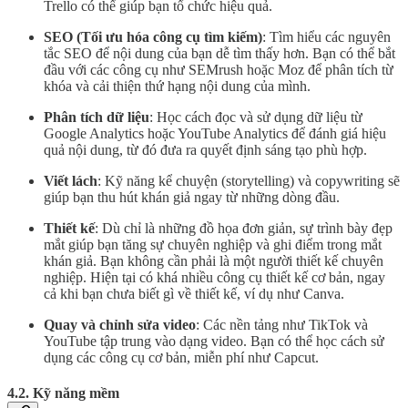
Trello có thể giúp bạn tổ chức hiệu quả.
SEO (Tối ưu hóa công cụ tìm kiếm)
: Tìm hiểu các nguyên
tắc SEO để nội dung của bạn dễ tìm thấy hơn. Bạn có thể bắt
đầu với các công cụ như SEMrush hoặc Moz để phân tích từ
khóa và cải thiện thứ hạng nội dung của mình.
Phân tích dữ liệu
: Học cách đọc và sử dụng dữ liệu từ
Google Analytics hoặc YouTube Analytics để đánh giá hiệu
quả nội dung, từ đó đưa ra quyết định sáng tạo phù hợp.
Viết lách
: Kỹ năng kể chuyện (storytelling) và copywriting sẽ
giúp bạn thu hút khán giả ngay từ những dòng đầu.
Thiết kế
: Dù chỉ là những đồ họa đơn giản, sự trình bày đẹp
mắt giúp bạn tăng sự chuyên nghiệp và ghi điểm trong mắt
khán giả. Bạn không cần phải là một người thiết kế chuyên
nghiệp. Hiện tại có khá nhiều công cụ thiết kế cơ bản, ngay
cả khi bạn chưa biết gì về thiết kế, ví dụ như Canva.
Quay và chỉnh sửa video
: Các nền tảng như TikTok và
YouTube tập trung vào dạng video. Bạn có thể học cách sử
dụng các công cụ cơ bản, miễn phí như Capcut.
4.2. Kỹ năng mềm