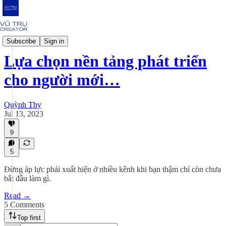
Mindset
Subscribe
Sign in
Lựa chọn nền tảng phát triển
cho người mới…
Quỳnh Thy
Jul 13, 2023
9
5
Đừng áp lực phải xuất hiện ở nhiều kênh khi bạn thậm chí còn chưa
bắt đầu làm gì.
Read →
5 Comments
Top first