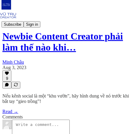
Mindset
Subscribe
Sign in
Newbie Content Creator phải
làm thế nào khi…
Minh Châu
Aug 3, 2023
9
Nếu kênh social là một “khu vườn”, hãy hình dung về nó trước khi
bắt tay “gieo trồng”!
Read →
Comments