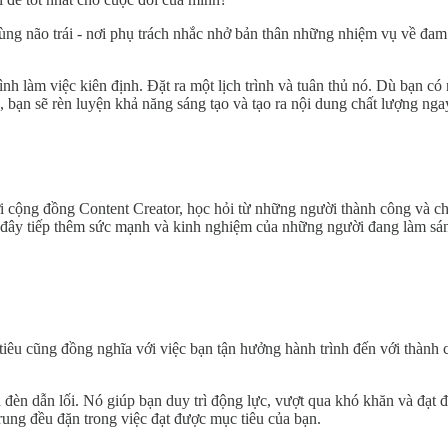
n vùng não trái - nơi phụ trách nhắc nhở bản thân những nhiệm vụ về đ
rình làm việc kiên định. Đặt ra một lịch trình và tuân thủ nó. Dù bạn
, bạn sẽ rèn luyện khả năng sáng tạo và tạo ra nội dung chất lượng ng
i cộng đồng Content Creator, học hỏi từ những người thành công và c
ây tiếp thêm sức mạnh và kinh nghiệm của những người đang làm sáng 
tiêu cũng đồng nghĩa với việc bạn tận hưởng hành trình đến với thành
n đèn dẫn lối. Nó giúp bạn duy trì động lực, vượt qua khó khăn và đạt
rung đều đặn trong việc đạt được mục tiêu của bạn.