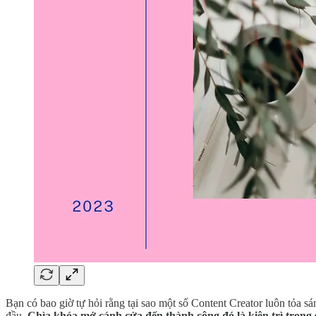
Bạn có bao giờ tự hỏi rằng tại sao một số Content Creator luôn tỏa s
đầu.
Chìa khóa mở cánh cửa đến thành công đó là kiên trì trong 