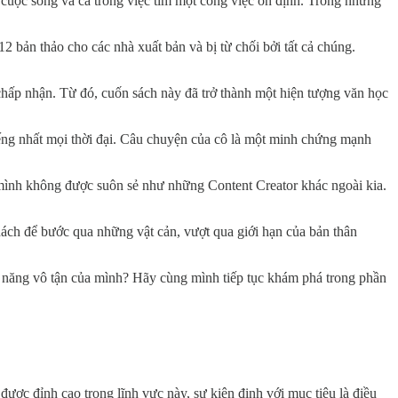
g cuộc sống và cả trong việc tìm một công việc ổn định. Trong những
 bản thảo cho các nhà xuất bản và bị từ chối bởi tất cả chúng.
hấp nhận. Từ đó, cuốn sách này đã trở thành một hiện tượng văn học
iếng nhất mọi thời đại. Câu chuyện của cô là một minh chứng mạnh
a mình không được suôn sẻ như những Content Creator khác ngoài kia.
ách để bước qua những vật cản, vượt qua giới hạn của bản thân
iềm năng vô tận của mình? Hãy cùng mình tiếp tục khám phá trong phần
được đỉnh cao trong lĩnh vực này, sự kiên định với mục tiêu là điều