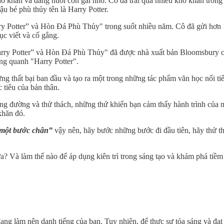
khó khăn và đang nuôi con gái nhỏ. Cô đã trải qua nhiều khó khăn tron
u bé phù thủy tên là Harry Potter.
rry Potter” và Hòn Đá Phù Thủy" trong suốt nhiều năm. Cô đã gửi hơn 12
ục viết và cố gắng.
Harry Potter” và Hòn Đá Phù Thủy" đã được nhà xuất bản Bloomsbury c
ng quanh "Harry Potter".
ng thất bại ban đầu và tạo ra một trong những tác phẩm văn học nổi t
tiêu của bản thân.
ngáng đường và thử thách, những thứ khiến bạn cảm thấy hành trình củ
khăn đó.
 một bước chân”
vậy nên, hãy bước những bước đi đầu tiên, hãy thử th
chưa? Và làm thế nào để áp dụng kiên trì trong sáng tạo và khám phá t
ang làm nên danh tiếng của bạn. Tuy nhiên, để thực sự tỏa sáng và đạt 