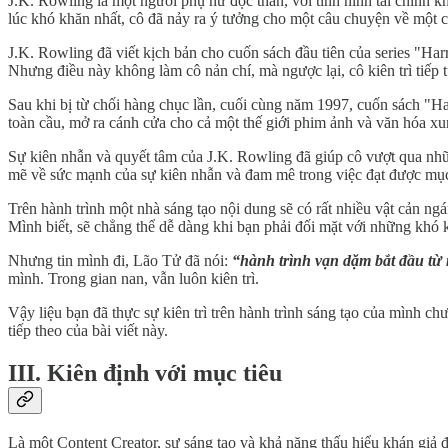
J.K. Rowling là một người phụ nữ độc thân, với tình hình tài chính 
lúc khó khăn nhất, cô đã nảy ra ý tưởng cho một câu chuyện về một cậ
J.K. Rowling đã viết kịch bản cho cuốn sách đầu tiên của series "Ha
Nhưng điều này không làm cô nản chí, mà ngược lại, cô kiên trì tiếp t
Sau khi bị từ chối hàng chục lần, cuối cùng năm 1997, cuốn sách "
toàn cầu, mở ra cánh cửa cho cả một thế giới phim ảnh và văn hóa xu
Sự kiên nhẫn và quyết tâm của J.K. Rowling đã giúp cô vượt qua nhữ
mẽ về sức mạnh của sự kiên nhẫn và đam mê trong việc đạt được mục 
Trên hành trình một nhà sáng tạo nội dung sẽ có rất nhiều vật cản 
Mình biết, sẽ chẳng thể dễ dàng khi bạn phải đối mặt với những khó 
Nhưng tin mình đi, Lão Tử đã nói:
“hành trình vạn dặm bắt đầu từ
mình. Trong gian nan, vẫn luôn kiên trì.
Vậy liệu bạn đã thực sự kiên trì trên hành trình sáng tạo của mình 
tiếp theo của bài viết này.
III
. Kiên định với mục tiêu
Là một Content Creator, sự sáng tạo và khả năng thấu hiểu khán giả đ