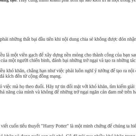
 phải những thất bại đầu tiên khi nội dung chia sẻ không được đón nh
 đều là một viên gạch để xây dựng nền móng cho thành công của bạn sau
rì của một người chiến binh, đánh bại những trở ngại và tạo ra những t
ều khó khăn, chẳng hạn như việc phải luôn nghĩ ý tưởng để tạo ra nội d
 đả kích đến từ cộng đồng mạng.
 việc mà họ theo đuổi. Hãy tự tin đối mặt với khó khăn, tìm kiếm giả
khả năng của mình và không để những trở ngại ngăn cản đam mê trên hà
iết cuốn tiểu thuyết "Harry Potter" là một minh chứng để chúng ta hiểu 