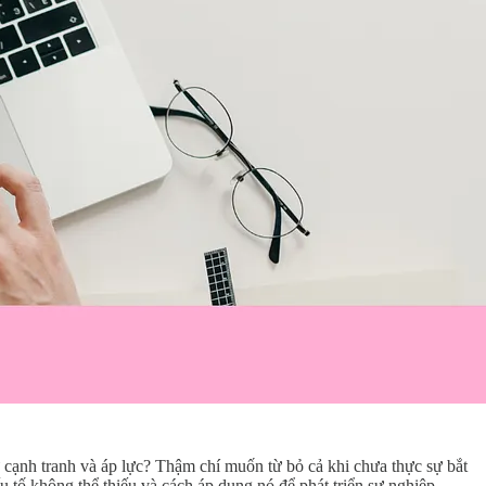
ự cạnh tranh và áp lực? Thậm chí muốn từ bỏ cả khi chưa thực sự bắt
u tố không thể thiếu và cách áp dụng nó để phát triển sự nghiêp