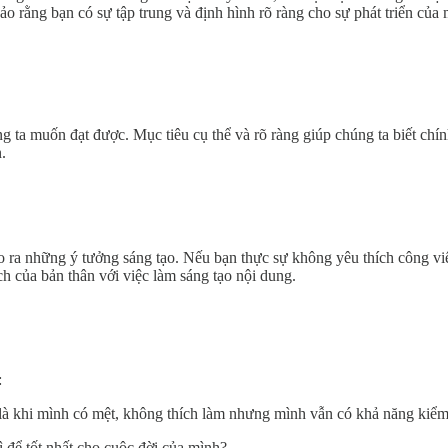
ảo rằng bạn có sự tập trung và định hình rõ ràng cho sự phát triển của
 ta muốn đạt được. Mục tiêu cụ thể và rõ ràng giúp chúng ta biết chính
.
a những ý tưởng sáng tạo. Nếu bạn thực sự không yêu thích công việc 
 của bản thân với việc làm sáng tạo nội dung.
:
ật là khi mình có mệt, không thích làm nhưng mình vẫn có khả năng kiể
ì để tốt nhất cho cuộc đời của mình?