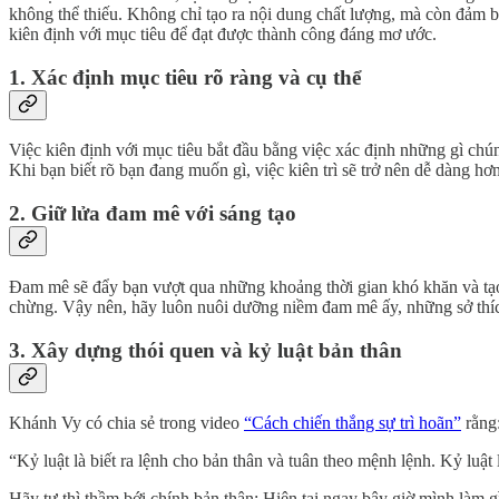
không thể thiếu. Không chỉ tạo ra nội dung chất lượng, mà còn đảm b
kiên định với mục tiêu để đạt được thành công đáng mơ ước.
1. Xác định mục tiêu rõ ràng và cụ thể
Việc kiên định với mục tiêu bắt đầu bằng việc xác định những gì chúng
Khi bạn biết rõ bạn đang muốn gì, việc kiên trì sẽ trở nên dễ dàng hơn
2. Giữ lửa đam mê với sáng tạo
Đam mê sẽ đẩy bạn vượt qua những khoảng thời gian khó khăn và tạo r
chừng. Vậy nên, hãy luôn nuôi dưỡng niềm đam mê ấy, những sở thích
3. Xây dựng thói quen và kỷ luật bản thân
Khánh Vy có chia sẻ trong video
“Cách chiến thắng sự trì hoãn”
rằng
“Kỷ luật là biết ra lệnh cho bản thân và tuân theo mệnh lệnh. Kỷ lu
Hãy tự thì thầm bới chính bản thân: Hiện tại ngay bây giờ mình làm g