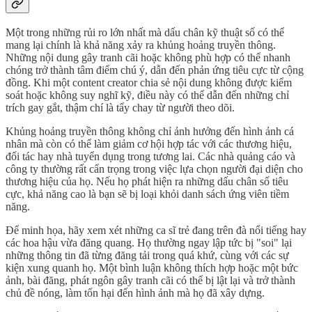
Một trong những rủi ro lớn nhất mà dấu chân kỹ thuật số có thể
mang lại chính là khả năng xảy ra khủng hoảng truyền thông.
Những nội dung gây tranh cãi hoặc không phù hợp có thể nhanh
chóng trở thành tâm điểm chú ý, dẫn đến phản ứng tiêu cực từ cộng
đồng. Khi một content creator chia sẻ nội dung không được kiểm
soát hoặc không suy nghĩ kỹ, điều này có thể dẫn đến những chỉ
trích gay gắt, thậm chí là tẩy chay từ người theo dõi.
Khủng hoảng truyền thông không chỉ ảnh hưởng đến hình ảnh cá
nhân mà còn có thể làm giảm cơ hội hợp tác với các thương hiệu,
đối tác hay nhà tuyển dụng trong tương lai. Các nhà quảng cáo và
công ty thường rất cẩn trọng trong việc lựa chọn người đại diện cho
thương hiệu của họ. Nếu họ phát hiện ra những dấu chân số tiêu
cực, khả năng cao là bạn sẽ bị loại khỏi danh sách ứng viên tiềm
năng.
Để minh họa, hãy xem xét những ca sĩ trẻ đang trên đà nổi tiếng hay
các hoa hậu vừa đăng quang. Họ thường ngay lập tức bị "soi" lại
những thông tin đã từng đăng tải trong quá khứ, cùng với các sự
kiện xung quanh họ. Một bình luận không thích hợp hoặc một bức
ảnh, bài đăng, phát ngôn gây tranh cãi có thể bị lật lại và trở thành
chủ đề nóng, làm tổn hại đến hình ảnh mà họ đã xây dựng.