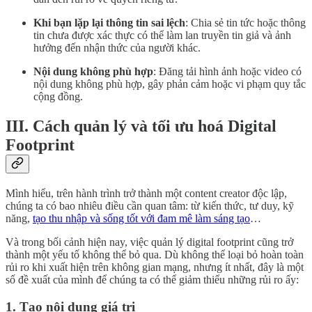
Khi bạn lặp lại thông tin sai lệch
: Chia sẻ tin tức hoặc thông
tin chưa được xác thực có thể làm lan truyền tin giả và ảnh
hưởng đến nhận thức của người khác.
Nội dung không phù hợp
: Đăng tải hình ảnh hoặc video có
nội dung không phù hợp, gây phản cảm hoặc vi phạm quy tắc
cộng đồng.
III. Cách quản lý và tối ưu hoá Digital
Footprint
Mình hiểu, trên hành trình trở thành một content creator độc lập,
chúng ta có bao nhiêu điều cần quan tâm: từ kiến thức, tư duy, kỹ
năng,
tạo thu nhập và sống tốt với đam mê làm sáng tạo
…
Và trong bối cảnh hiện nay, việc quản lý digital footprint cũng trở
thành một yếu tố không thể bỏ qua. Dù không thể loại bỏ hoàn toàn
rủi ro khi xuất hiện trên không gian mạng, nhưng ít nhất, đây là một
số đề xuất của mình để chúng ta có thể giảm thiểu những rủi ro ấy:
1. Tạo nội dung giá trị