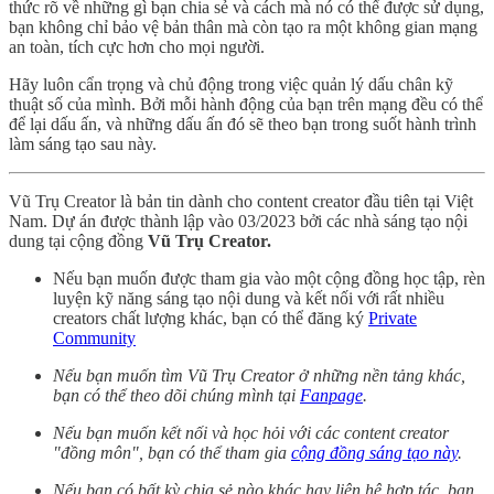
thức rõ về những gì bạn chia sẻ và cách mà nó có thể được sử dụng,
bạn không chỉ bảo vệ bản thân mà còn tạo ra một không gian mạng
an toàn, tích cực hơn cho mọi người.
Hãy luôn cẩn trọng và chủ động trong việc quản lý dấu chân kỹ
thuật số của mình. Bởi mỗi hành động của bạn trên mạng đều có thể
để lại dấu ấn, và những dấu ấn đó sẽ theo bạn trong suốt hành trình
làm sáng tạo sau này.
Vũ Trụ Creator là bản tin dành cho content creator đầu tiên tại Việt
Nam. Dự án được thành lập vào 03/2023 bởi các nhà sáng tạo nội
dung tại cộng đồng
Vũ Trụ Creator.
Nếu bạn muốn được tham gia vào một cộng đồng học tập, rèn
luyện kỹ năng sáng tạo nội dung và kết nối với rất nhiều
creators chất lượng khác, bạn có thể đăng ký
Private
Community
Nếu bạn muốn tìm Vũ Trụ Creator ở những nền tảng khác,
bạn có thể theo dõi chúng mình tại
Fanpage
.
Nếu bạn muốn kết nối và học hỏi với các content creator
"đồng môn", bạn có thể tham gia
cộng đồng sáng tạo này
.
Nếu bạn có bất kỳ chia sẻ nào khác hay liên hệ hợp tác, bạn