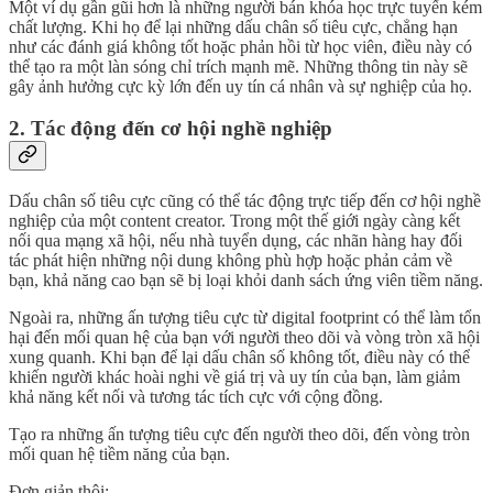
Một ví dụ gần gũi hơn là những người bán khóa học trực tuyến kém
chất lượng. Khi họ để lại những dấu chân số tiêu cực, chẳng hạn
như các đánh giá không tốt hoặc phản hồi từ học viên, điều này có
thể tạo ra một làn sóng chỉ trích mạnh mẽ. Những thông tin này sẽ
gây ảnh hưởng cực kỳ lớn đến uy tín cá nhân và sự nghiệp của họ.
2. Tác động đến cơ hội nghề nghiệp
Dấu chân số tiêu cực cũng có thể tác động trực tiếp đến cơ hội nghề
nghiệp của một content creator. Trong một thế giới ngày càng kết
nối qua mạng xã hội, nếu nhà tuyển dụng, các nhãn hàng hay đối
tác phát hiện những nội dung không phù hợp hoặc phản cảm về
bạn, khả năng cao bạn sẽ bị loại khỏi danh sách ứng viên tiềm năng.
Ngoài ra, những ấn tượng tiêu cực từ digital footprint có thể làm tổn
hại đến mối quan hệ của bạn với người theo dõi và vòng tròn xã hội
xung quanh. Khi bạn để lại dấu chân số không tốt, điều này có thể
khiến người khác hoài nghi về giá trị và uy tín của bạn, làm giảm
khả năng kết nối và tương tác tích cực với cộng đồng.
Tạo ra những ấn tượng tiêu cực đến người theo dõi, đến vòng tròn
mối quan hệ tiềm năng của bạn.
Đơn giản thôi: