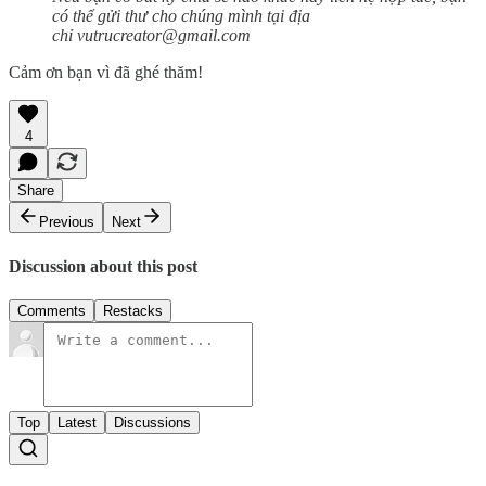
có thể gửi thư cho chúng mình tại địa
chỉ vutrucreator@gmail.com
Cảm ơn bạn vì đã ghé thăm!
4
Share
Previous
Next
Discussion about this post
Comments
Restacks
Top
Latest
Discussions