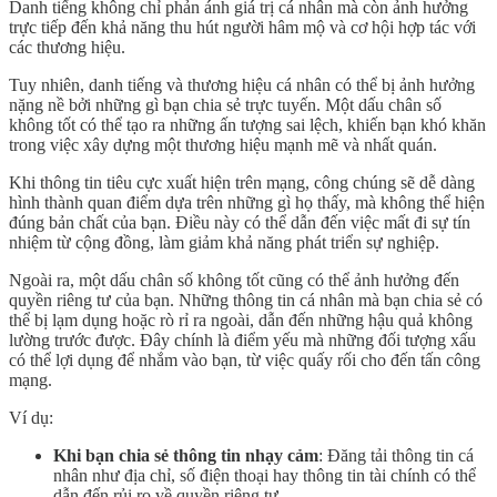
Danh tiếng không chỉ phản ánh giá trị cá nhân mà còn ảnh hưởng
trực tiếp đến khả năng thu hút người hâm mộ và cơ hội hợp tác với
các thương hiệu.
Tuy nhiên, danh tiếng và thương hiệu cá nhân có thể bị ảnh hưởng
nặng nề bởi những gì bạn chia sẻ trực tuyến. Một dấu chân số
không tốt có thể tạo ra những ấn tượng sai lệch, khiến bạn khó khăn
trong việc xây dựng một thương hiệu mạnh mẽ và nhất quán.
Khi thông tin tiêu cực xuất hiện trên mạng, công chúng sẽ dễ dàng
hình thành quan điểm dựa trên những gì họ thấy, mà không thể hiện
đúng bản chất của bạn. Điều này có thể dẫn đến việc mất đi sự tín
nhiệm từ cộng đồng, làm giảm khả năng phát triển sự nghiệp.
Ngoài ra, một dấu chân số không tốt cũng có thể ảnh hưởng đến
quyền riêng tư của bạn. Những thông tin cá nhân mà bạn chia sẻ có
thể bị lạm dụng hoặc rò rỉ ra ngoài, dẫn đến những hậu quả không
lường trước được. Đây chính là điểm yếu mà những đối tượng xấu
có thể lợi dụng để nhắm vào bạn, từ việc quấy rối cho đến tấn công
mạng.
Ví dụ:
Khi bạn chia sẻ thông tin nhạy cảm
: Đăng tải thông tin cá
nhân như địa chỉ, số điện thoại hay thông tin tài chính có thể
dẫn đến rủi ro về quyền riêng tư.