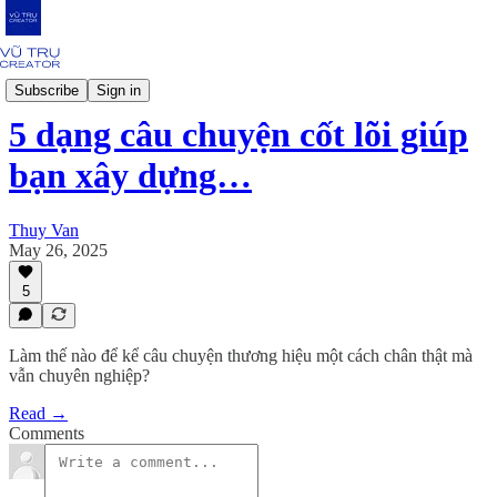
Skillset
Subscribe
Sign in
5 dạng câu chuyện cốt lõi giúp
bạn xây dựng…
Thuy Van
May 26, 2025
5
Làm thế nào để kể câu chuyện thương hiệu một cách chân thật mà
vẫn chuyên nghiệp?
Read →
Comments