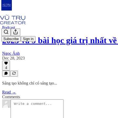
Podcast
2023 và 5 bài học giá trị nhất v
Subscribe
Sign in
Ngọc Ánh
Dec 28, 2023
4
Sáng tạo không chỉ có sáng tạo...
Read →
Comments